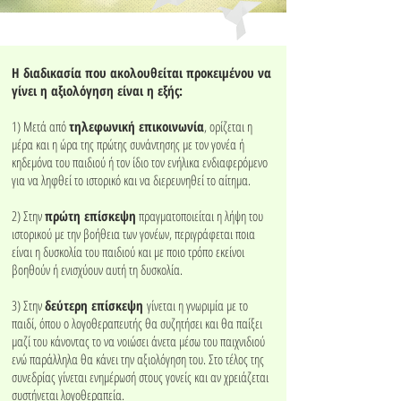
Η διαδικασία που ακολουθείται προκειμένου να
γίνει η αξιολόγηση είναι η εξής:
1) Μετά από
τηλεφωνική επικοινωνία
, ορίζεται η
μέρα και η ώρα της πρώτης συνάντησης με τον γονέα ή
κηδεμόνα του παιδιού ή τον ίδιο τον ενήλικα ενδιαφερόμενο
για να ληφθεί το ιστορικό και να διερευνηθεί το αίτημα.
2) Στην
πρώτη επίσκεψη
πραγματοποιείται η λήψη του
ιστορικού με την βοήθεια των γονέων, περιγράφεται ποια
είναι η δυσκολία του παιδιού και με ποιο τρόπο εκείνοι
βοηθούν ή ενισχύουν αυτή τη δυσκολία.
3) Στην
δεύτερη επίσκεψη
γίνεται η γνωριμία με το
παιδί, όπου ο λογοθεραπευτής θα συζητήσει και θα παίξει
μαζί του κάνοντας το να νοιώσει άνετα μέσω του παιχνιδιού
ενώ παράλληλα θα κάνει την αξιολόγηση του. Στο τέλος της
συνεδρίας γίνεται ενημέρωσή στους γονείς και αν χρειάζεται
συστήνεται λογοθεραπεία.