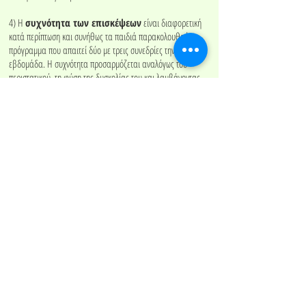
4) Η
συχνότητα των επισκέψεων
είναι διαφορετική
κατά περίπτωση και συνήθως τα παιδιά παρακολουθούν
πρόγραμμα που απαιτεί δύο με τρεις συνεδρίες την
εβδομάδα. Η συχνότητα προσαρμόζεται αναλόγως του
περιστατικού, τη φύση της δυσκολίας του και λαμβάνοντας
υπόψη το αίτημα των γονέων.
5) Η
διάρκεια του θεραπευτικού προγράμματος
διαφέρει και εξαρτάται από το είδος των δυσκολιών που
αντιμετωπίζει το κάθε παιδί, τις δυνατότητες του, τον ρυθμό
βελτίωσης του, καθώς και από άλλους παράγοντες που
υπάρχουν ή μπορεί να προκύψουν κατά τη διάρκεια του
θεραπευτικού προγράμματος.
> Βιογραφικό
> Ευρωπαϊκό Επαγγελματικό Προφίλ του Λογοπεδικού
Προστασία προσωπικών δεδομένων