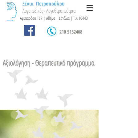
Ξένια Πετροπούλου
Λογοπεδικός - Λογοθεραπεύτρια
Αμφιαράου 167 | Αθήνα | Σεπόλια | Τ.Κ.10443
210 5152468
Αξιολόγηση - Θεραπευτικό πρόγραμμα